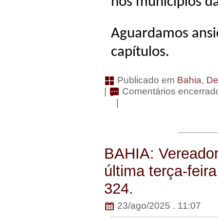
nos municípios da
Aguardamos ansio
capítulos.
Publicado em
Bahia
,
De
|
Comentários encerrad
|
BAHIA: Vereador
última terça-fei
324.
23/ago/2025 . 11:07