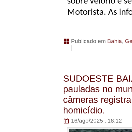
sobre velório e 
Motorista. As in
Publicado em
Bahia
,
Ge
|
SUDOESTE BAIA
pauladas no muni
câmeras registr
homicídio.
16/ago/2025 . 18:12