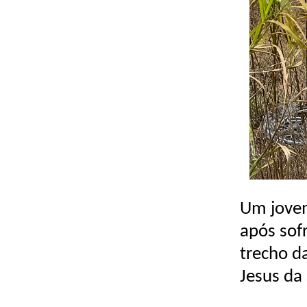
Um jovem
após sof
trecho d
Jesus da 