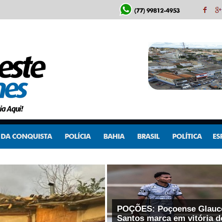
POÇÕES: Poçoense Glauc
Santos marca em vitória d