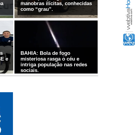
pa
manobras ilícitas, conhecidas
os
BAHIA: Bola de fogo
BE e
misteriosa rasga o céu e
intriga população nas redes