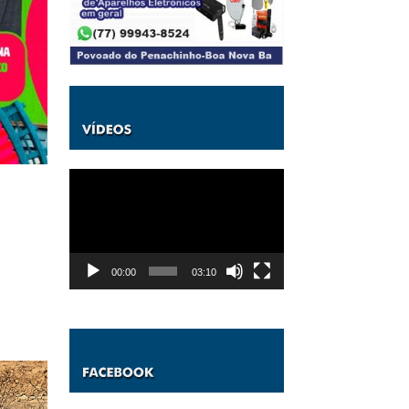
Tocador
de
vídeo
00:00
03:10