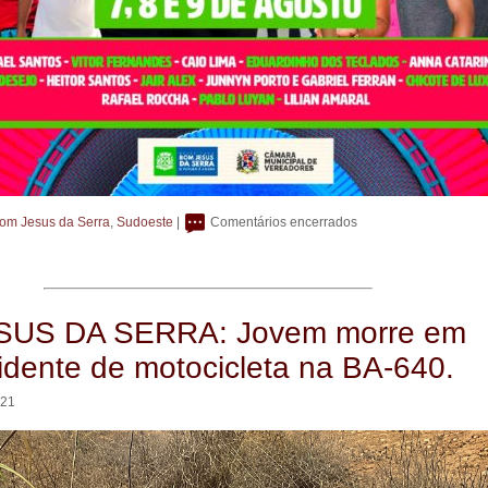
om Jesus da Serra
,
Sudoeste
|
Comentários encerrados
US DA SERRA: Jovem morre em
idente de motocicleta na BA-640.
:21