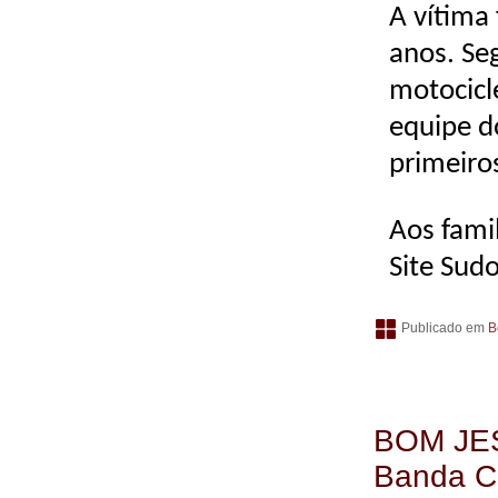
A vítima
anos. Se
motocicl
equipe d
primeiro
Aos fami
Site Sud
Publicado em
B
BOM JES
Banda C