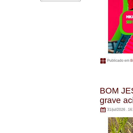
Publicado em
B
BOM JES
grave ac
31/jul/2026 . 16