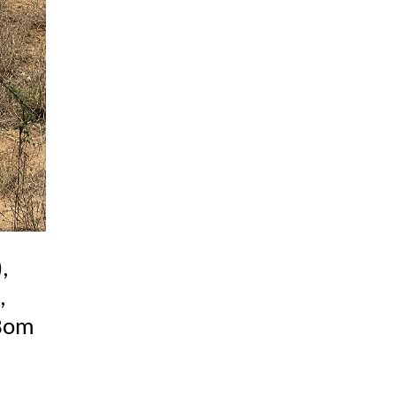
,
,
 Bom