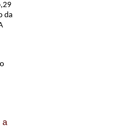
o,29
o da
A
do
 a