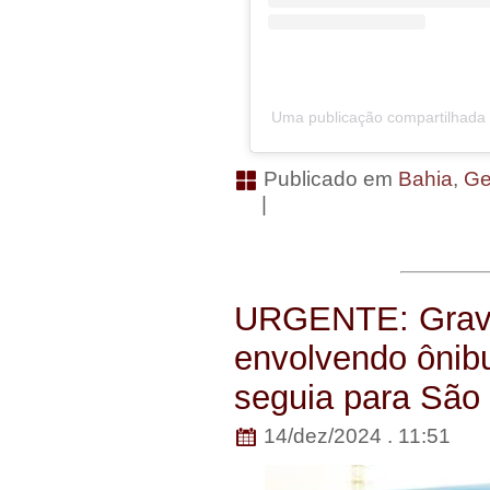
Uma publicação compartilhada por 𝕾
Publicado em
Bahia
,
Ge
|
URGENTE: Grave 
envolvendo ônib
seguia para São
14/dez/2024 . 11:51