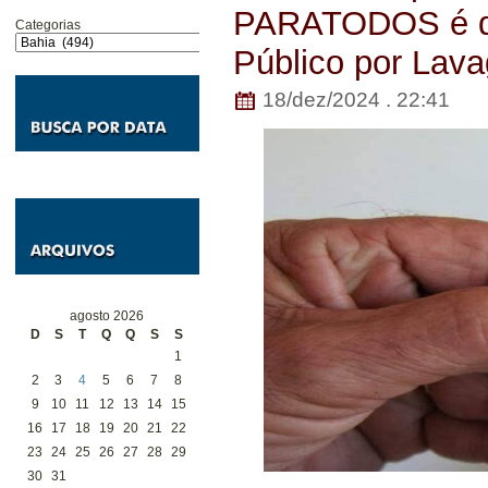
PARATODOS é de
Categorias
Público por Lav
18/dez/2024 . 22:41
agosto 2026
D
S
T
Q
Q
S
S
1
2
3
4
5
6
7
8
9
10
11
12
13
14
15
16
17
18
19
20
21
22
23
24
25
26
27
28
29
30
31