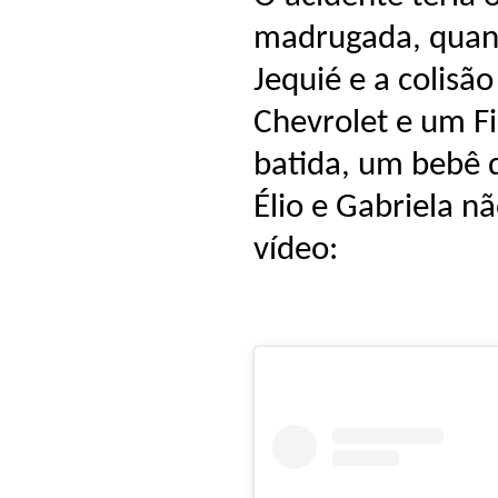
madrugada, quand
Jequié e a colisã
Chevrolet e um F
batida, um bebê d
Élio e Gabriela nã
vídeo: