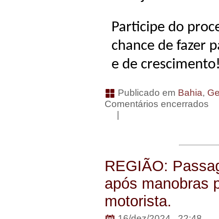
Participe do proc
chance de fazer 
e de crescimento
Publicado em
Bahia
,
Ge
Comentários encerrados
|
REGIÃO: Passag
após manobras pe
motorista.
16/dez/2024 . 22:48