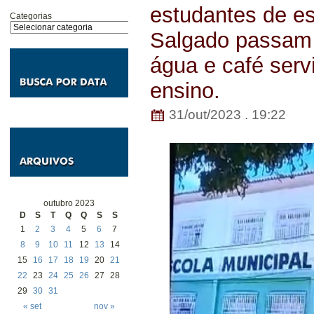
estudantes de e
Categorias
Salgado passam 
água e café servi
ensino.
31/out/2023 . 19:22
outubro 2023
D
S
T
Q
Q
S
S
1
2
3
4
5
6
7
8
9
10
11
12
13
14
15
16
17
18
19
20
21
22
23
24
25
26
27
28
29
30
31
« set
nov »