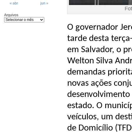
« abr
jun »
Fo
Arquivos
O governador Jer
tarde desta terça
em Salvador, o pr
Welton Silva Andr
demandas prioritá
novas ações conju
desenvolvimento 
estado. O municí
veículos, um des
de Domicílio (TFD)