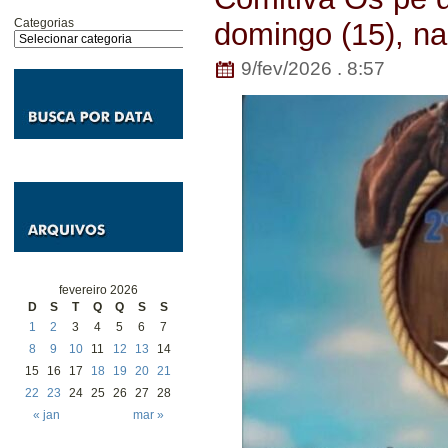
Categorias
domingo (15), n
9/fev/2026 . 8:57
fevereiro 2026
D
S
T
Q
Q
S
S
1
2
3
4
5
6
7
8
9
10
11
12
13
14
15
16
17
18
19
20
21
22
23
24
25
26
27
28
« jan
mar »