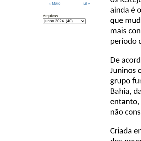
os feste
« Maio
jul »
ainda é 
Arquivos
que mudo
mais con
período 
De acord
Juninos 
grupo fu
Bahia, d
entanto,
não cons
Criada e