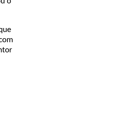
ou o
 que
 com
ntor