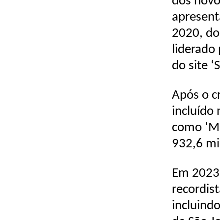
dos novo
apresent
2020, do
liderado
do site ‘
Após o c
incluído
como ‘Mi
932,6 mi
Em 2023,
recordis
incluind