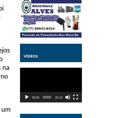
oi
a
ejos
o
s na
Tocador
de
 no
vídeo
,
00:00
03:10
o um