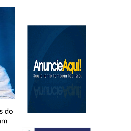
s do
ram