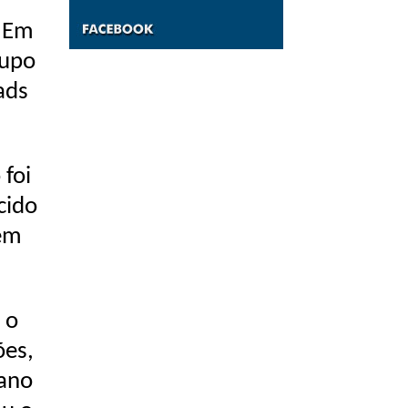
. Em
rupo
ads
foi
cido
tem
 o
ões,
 ano