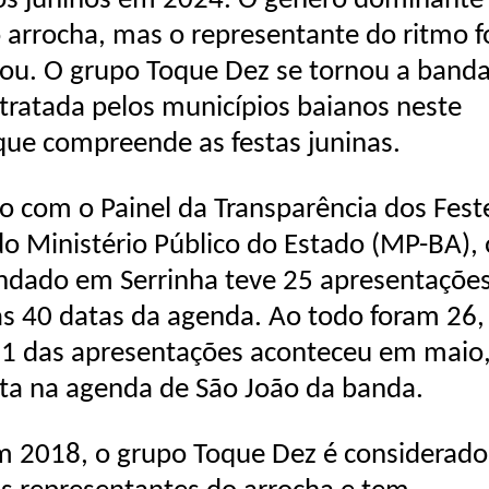
jos juninos em 2024. O gênero dominante
o arrocha, mas o representante do ritmo f
u. O grupo Toque Dez se tornou a band
tratada pelos municípios baianos neste
que compreende as festas juninas.
o com o Painel da Transparência dos Fest
do Ministério Público do Estado (MP-BA), 
ndado em Serrinha teve 25 apresentaçõe
as 40 datas da agenda. Ao todo foram 26,
 1 das apresentações aconteceu em maio
ta na agenda de São João da banda.
m 2018, o grupo Toque Dez é considerad