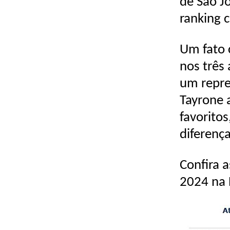
de São J
ranking 
Um fato 
nos três
um repre
Tayrone 
favorito
diferenç
Confira 
2024 na 