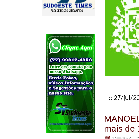
:: 27/jul/2
MANOEL V
mais de 
27/jul/2022 . 17