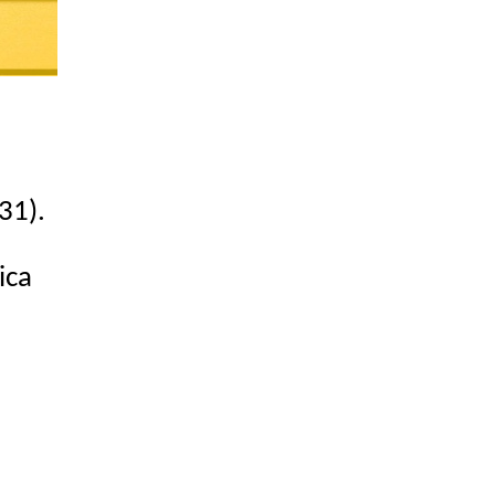
31).
ica