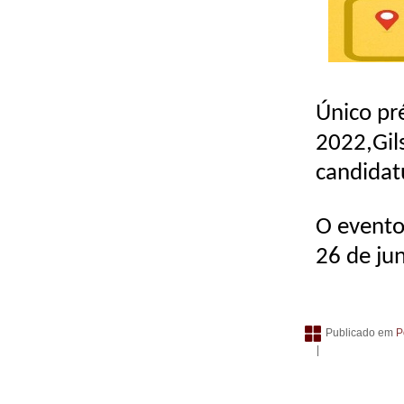
Único pr
2022,Gils
candidat
O evento
26 de ju
Publicado em
P
|