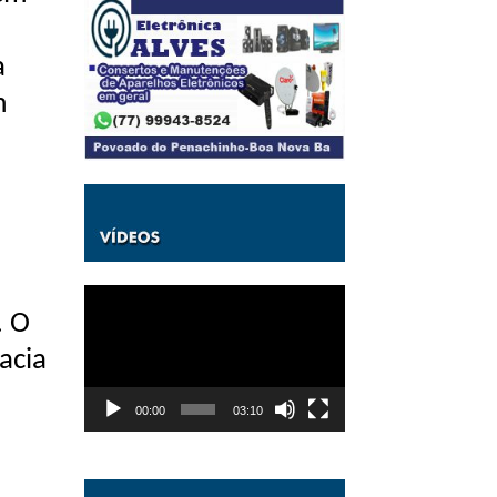
a
m
Tocador
de
. O
vídeo
acia
00:00
03:10