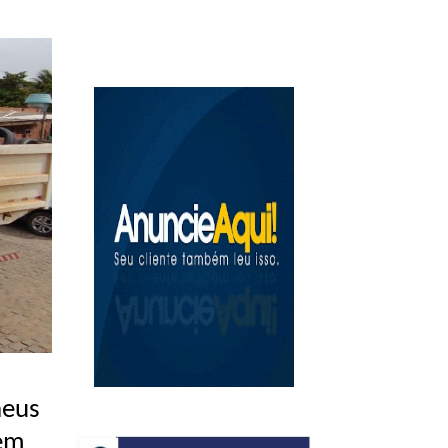
neus
 em