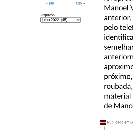
« jun
ago »
Manoel V
Arquivos
anterior
pelo tel
identific
semelhan
anterior
aproximo
próximo,
roubada,
material
de Manoel
Publicado em
G
|