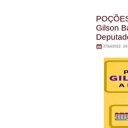
POÇÕES: 
Gilson B
Deputado
27/jul/2022 . 16