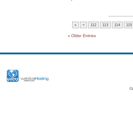
«
<
112
113
114
115
« Older Entries