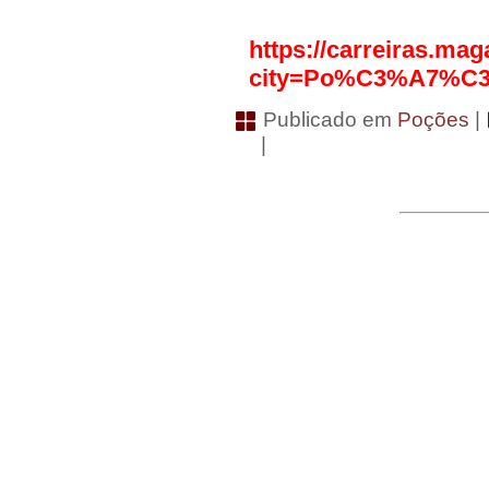
https://carreiras.ma
city=Po%C3%A7%C
Publicado em
Poções
|
|