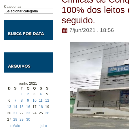
Categorias
100% dos leitos d
seguido.
7/jun/2021 . 18:56
junho 2021
D
S
T
Q
Q
S
S
1
2
3
4
5
6
7
8
9
10
11
12
13
14
15
16
17
18
19
20
21
22
23
24
25
26
27
28
29
30
« Maio
jul »