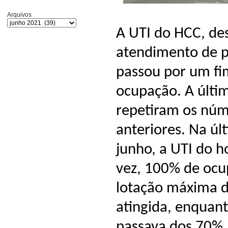
Arquivos
A UTI do HCC, de
atendimento de p
passou por um f
ocupação. A últi
repetiram os núme
anteriores. Na últ
junho, a UTI do h
vez, 100% de ocup
lotação máxima d
atingida, enquanto
passava dos 70%. 